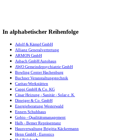
In alphabetischer Reihenfolge
Adolf & Kämpf GmbH
Allianz Generalvertretung
ARMON GmbH
Asbach GmbH Autohaus
AWO Gemeindepsychiatrie GmbH
Bowling Center Hachenburg
Bu
chner
Veranstaltungstechnik
Caritas-Werkstätten
Cappi GmbH & Co. KG
Cäsar Heizung - Sanitär - Solar e. K.
Dineiger & Co. GmbH
Energieberatung Westerwald
Enners Schuhhaus
Gobio - Qualitätsmanagement
Halb - Bemer Repräsentanz
Hausverwaltung Brigitta Käckermann
Henn GmbH - Euronics
Hof Bölsba
ch