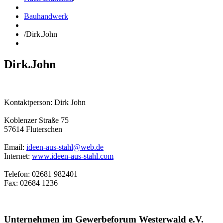
Bauhandwerk
/
Dirk.John
Dirk.John
Kontaktperson: Dirk John
Koblenzer Straße 75
57614 Fluterschen
Email:
ideen-aus-stahl@web.de
Internet:
www.ideen-aus-stahl.com
Telefon: 02681 982401
Fax: 02684 1236
Unternehmen im Gewerbeforum Westerwald e.V.