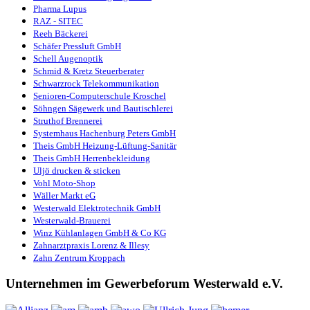
Pharma Lupus
RAZ - SITEC
Reeh Bäckerei
Schäfer Pressluft GmbH
Schell Augenoptik
Schmid & Kretz Steuerberater
Schwarzrock Telekommunikation
Senioren-Computerschule Kroschel
Söhngen Sägewerk und Bautischlerei
Struthof Brennerei
Systemhaus Hachenburg Peters GmbH
Theis GmbH Heizung-Lüftung-Sanitär
Theis GmbH Herrenbekleidung
Uljö drucken & sticken
Vohl Moto-Shop
Wäller Markt eG
Westerwald Elektrotechnik GmbH
Westerwald-Brauerei
Winz Kühlanlagen GmbH & Co KG
Zahnarztpraxis Lorenz & Illesy
Zahn Zentrum Kroppach
Unternehmen im Gewerbeforum Westerwald e.V.