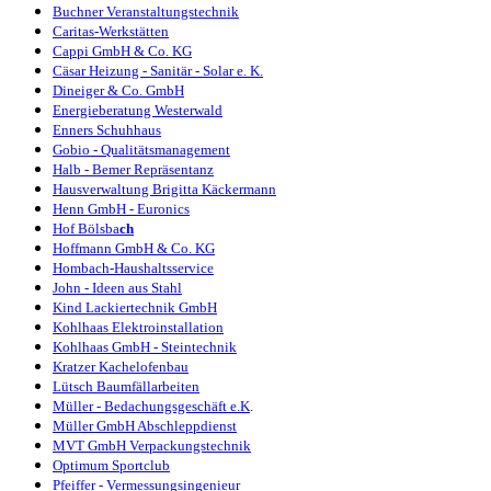
Bu
chner
Veranstaltungstechnik
Caritas-Werkstätten
Cappi GmbH & Co. KG
Cäsar Heizung - Sanitär - Solar e. K.
Dineiger & Co. GmbH
Energieberatung Westerwald
Enners Schuhhaus
Gobio - Qualitätsmanagement
Halb - Bemer Repräsentanz
Hausverwaltung Brigitta Käckermann
Henn GmbH - Euronics
Hof Bölsba
ch
Hoffmann GmbH & Co. KG
Hombach-Haushaltsservice
John - Ideen aus Stahl
Kind Lackiertechnik GmbH
Kohlhaas Elektroinstallation
Kohlhaas GmbH - Steintechnik
Kratzer Kachelofenbau
Lütsch Baumfällarbeiten
Müller - Bedachungsgeschäft e.K
.
Müller GmbH Abschleppdienst
MVT GmbH Verpackungstechnik
Optimum Sportclub
Pfeiffer - Vermessungsingenieur