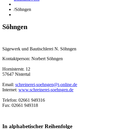
/
Söhngen
Söhngen
Sägewerk und Bautischlerei N. Söhngen
Kontaktperson: Norbert Söhngen
Hornisterstr. 12
57647 Nistertal
Email:
schreinerei-soehngen@t-online.de
Internet:
www.schreinerei-soehngen.de
Telefon: 02661 949316
Fax: 02661 949318
In alphabetischer Reihenfolge