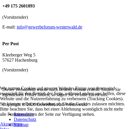
+49 175 2601893
(Vorsitzender)
E-mail:
info@gewerbeforum-westerwald.de
Per Post
Kleeberger Weg 5
57627 Hachenburg
(Vorsitzender)
Wir nutzen Cookies auf unserer Website. Einige von ihnen sind
Dieser Webauftritt wurde nach bestem Wissen erstellt. Sollten Sie
essenziell für den Betrieb der Seite, während andere uns helfen, diese
irgendeinen Fehler finden, so sagen Sie es bitte zuerst uns.
Website und die Nutzererfahrung zu verbessern (Tracking Cookies).
Sie können selbst entscheiden, ob Sie die Cookies zulassen möchten.
Copyright © 2026 Gewerbeforum Westerwald
Bitte beachten Sie, dass bei einer Ablehnung womöglich nicht mehr
alle Funktionalitäten der Seite zur Verfügung stehen.
Impressum
Datenschutz
Akzeptieren
Sitemap