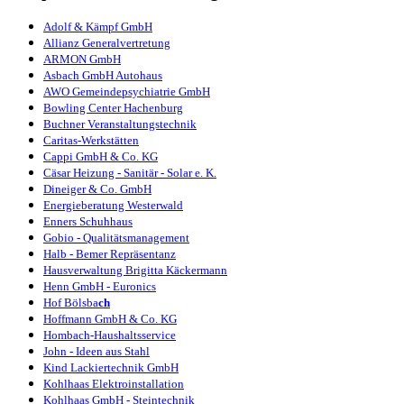
Adolf & Kämpf GmbH
Allianz Generalvertretung
ARMON GmbH
Asbach GmbH Autohaus
AWO Gemeindepsychiatrie GmbH
Bowling Center Hachenburg
Bu
chner
Veranstaltungstechnik
Caritas-Werkstätten
Cappi GmbH & Co. KG
Cäsar Heizung - Sanitär - Solar e. K.
Dineiger & Co. GmbH
Energieberatung Westerwald
Enners Schuhhaus
Gobio - Qualitätsmanagement
Halb - Bemer Repräsentanz
Hausverwaltung Brigitta Käckermann
Henn GmbH - Euronics
Hof Bölsba
ch
Hoffmann GmbH & Co. KG
Hombach-Haushaltsservice
John - Ideen aus Stahl
Kind Lackiertechnik GmbH
Kohlhaas Elektroinstallation
Kohlhaas GmbH - Steintechnik