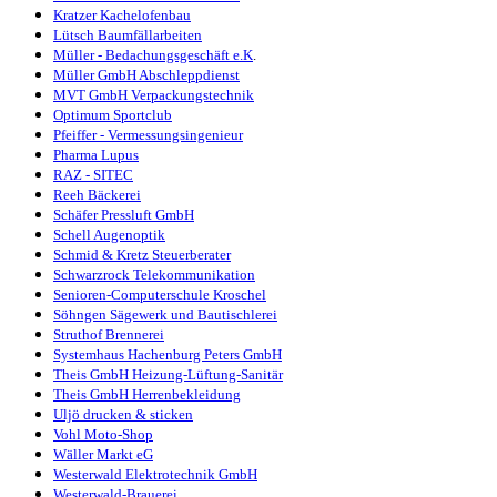
Kratzer Kachelofenbau
Lütsch Baumfällarbeiten
Müller - Bedachungsgeschäft e.K
.
Müller GmbH Abschleppdienst
MVT GmbH Verpackungstechnik
Optimum Sportclub
Pfeiffer - Vermessungsingenieur
Pharma Lupus
RAZ - SITEC
Reeh Bäckerei
Schäfer Pressluft GmbH
Schell Augenoptik
Schmid & Kretz Steuerberater
Schwarzrock Telekommunikation
Senioren-Computerschule Kroschel
Söhngen Sägewerk und Bautischlerei
Struthof Brennerei
Systemhaus Hachenburg Peters GmbH
Theis GmbH Heizung-Lüftung-Sanitär
Theis GmbH Herrenbekleidung
Uljö drucken & sticken
Vohl Moto-Shop
Wäller Markt eG
Westerwald Elektrotechnik GmbH
Westerwald-Brauerei