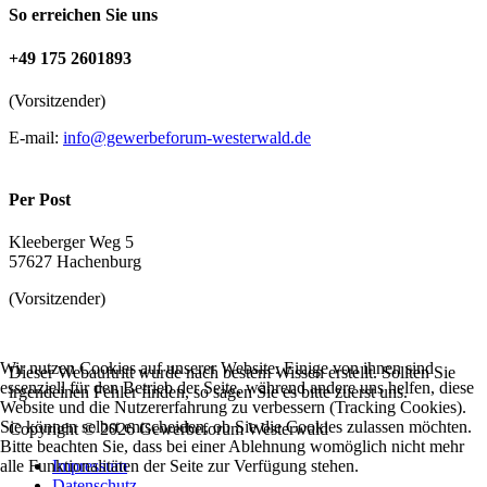
So erreichen Sie uns
+49 175 2601893
(Vorsitzender)
E-mail:
info@gewerbeforum-westerwald.de
Per Post
Kleeberger Weg 5
57627 Hachenburg
(Vorsitzender)
Wir nutzen Cookies auf unserer Website. Einige von ihnen sind
Dieser Webauftritt wurde nach bestem Wissen erstellt. Sollten Sie
essenziell für den Betrieb der Seite, während andere uns helfen, diese
irgendeinen Fehler finden, so sagen Sie es bitte zuerst uns.
Website und die Nutzererfahrung zu verbessern (Tracking Cookies).
Sie können selbst entscheiden, ob Sie die Cookies zulassen möchten.
Copyright © 2026 Gewerbeforum Westerwald
Bitte beachten Sie, dass bei einer Ablehnung womöglich nicht mehr
alle Funktionalitäten der Seite zur Verfügung stehen.
Impressum
Datenschutz