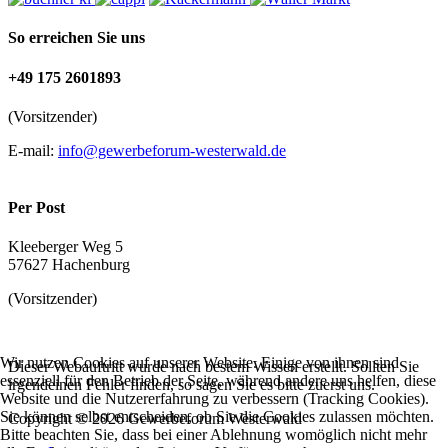
So erreichen Sie uns
+49 175 2601893
(Vorsitzender)
E-mail:
info@gewerbeforum-westerwald.de
Per Post
Kleeberger Weg 5
57627 Hachenburg
(Vorsitzender)
Wir nutzen Cookies auf unserer Website. Einige von ihnen sind
Dieser Webauftritt wurde nach bestem Wissen erstellt. Sollten Sie
essenziell für den Betrieb der Seite, während andere uns helfen, diese
irgendeinen Fehler finden, so sagen Sie es bitte zuerst uns.
Website und die Nutzererfahrung zu verbessern (Tracking Cookies).
Sie können selbst entscheiden, ob Sie die Cookies zulassen möchten.
Copyright © 2026 Gewerbeforum Westerwald
Bitte beachten Sie, dass bei einer Ablehnung womöglich nicht mehr