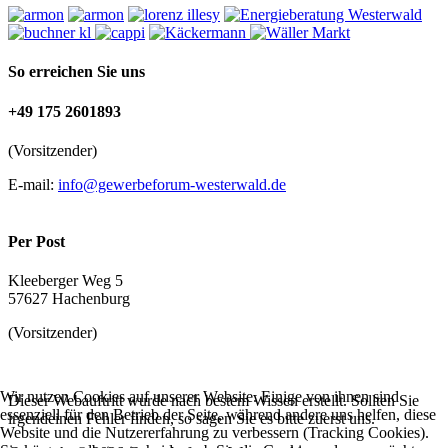
So erreichen Sie uns
+49 175 2601893
(Vorsitzender)
E-mail:
info@gewerbeforum-westerwald.de
Per Post
Kleeberger Weg 5
57627 Hachenburg
(Vorsitzender)
Wir nutzen Cookies auf unserer Website. Einige von ihnen sind
Dieser Webauftritt wurde nach bestem Wissen erstellt. Sollten Sie
essenziell für den Betrieb der Seite, während andere uns helfen, diese
irgendeinen Fehler finden, so sagen Sie es bitte zuerst uns.
Website und die Nutzererfahrung zu verbessern (Tracking Cookies).